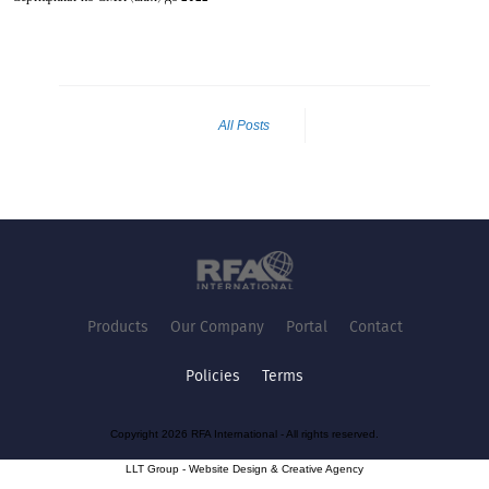
All Posts
Products
Our Company
Portal
Contact
Policies
Terms
Copyright 2026 RFA International - All rights reserved.
LLT Group -
Website Design
&
Creative Agency